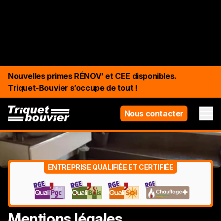
Nouvelles primes RÉNOV’ et CEE disponibles.
Triquet-Bouvier s’occupe de tout !
Nous contacter
ENTREPRISE QUALIFIÉE ET CERTIFIÉE
Mentions légales