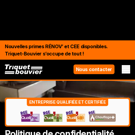
Nouvelles primes RÉNOV’ et CEE disponibles.
Triquet-Bouvier s’occupe de tout !
Nous contacter
ENTREPRISE QUALIFIÉE ET CERTIFIÉE
Politique de confidentialité